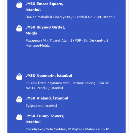
JYSK Emaar Square,
Istanbul
Ünalan Mahallesi Libadiye 80/1 Caddesi No: 80/1, Istanbul
JYSK Rüya48 Outlet,
Muğla
Paşapınarı Mh. Ticaret Alanı 2 (PSP) Sk. DışkapıNo:2
Menteşe/Muğla
JYSK Neomarin, İstanbul
E5 Yolu Üzeri, Kaynarca Mah., Tersane Kavşağı Elka Sk.
No:33, Pendik / İstanbul
JYSK Vialand, İstanbul
Eyüpsultan, İstanbul
JYSK Trump Towers,
İstanbul
Mecidiyeköy Yolu Caddesi, 12 Kuştepe Mahallesi no:12