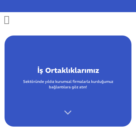
Skip
to
content
İş Ortaklıklarımız
Sektöründe yıldız kurumsal firmalarla kurduğumuz
bağlantılara göz atın!