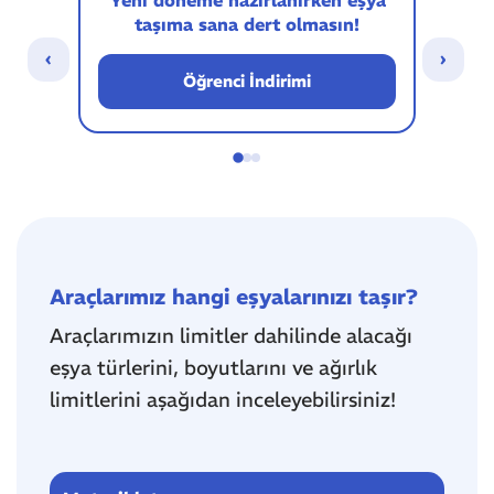
taşıma sana dert olmasın!
sip
‹
›
Öğrenci İndirimi
Araçlarımız hangi eşyalarınızı taşır?
Araçlarımızın limitler dahilinde alacağı
eşya türlerini, boyutlarını ve ağırlık
limitlerini aşağıdan inceleyebilirsiniz!