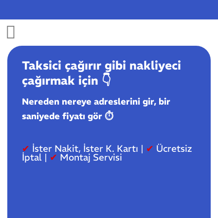
Skip
to
content
Taksici çağırır gibi nakliyeci
çağırmak için
👇️
Nereden nereye adreslerini gir, bir
saniyede fiyatı gör ⏱️
✔
İster Nakit, İster K. Kartı |
✔
Ücretsiz
İptal |
✔
Montaj Servisi