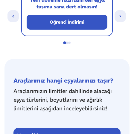
taşıma sana dert olmasın!
sip
‹
›
Öğrenci İndirimi
Araçlarımız hangi eşyalarınızı taşır?
Araçlarımızın limitler dahilinde alacağı
eşya türlerini, boyutlarını ve ağırlık
limitlerini aşağıdan inceleyebilirsiniz!