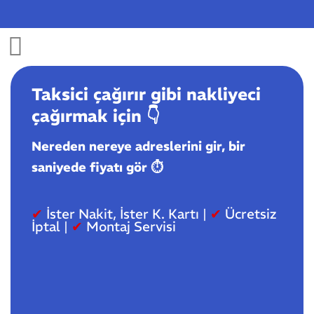
Skip
to
content
Taksici çağırır gibi nakliyeci
çağırmak için
👇️
Nereden nereye adreslerini gir, bir
saniyede fiyatı gör ⏱️
✔
İster Nakit, İster K. Kartı |
✔
Ücretsiz
İptal |
✔
Montaj Servisi