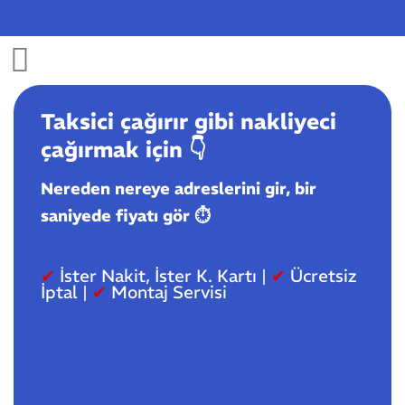
Skip
to
content
Taksici çağırır gibi nakliyeci
çağırmak için
👇️
Nereden nereye adreslerini gir, bir
saniyede fiyatı gör ⏱️
✔
İster Nakit, İster K. Kartı |
✔
Ücretsiz
İptal |
✔
Montaj Servisi